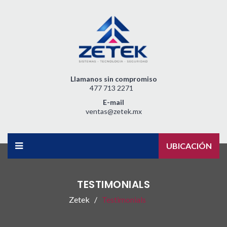
Llamanos sin compromiso
477 713 2271
E-mail
ventas@zetek.mx
UBICACIÓN
TESTIMONIALS
Zetek
Testimonials