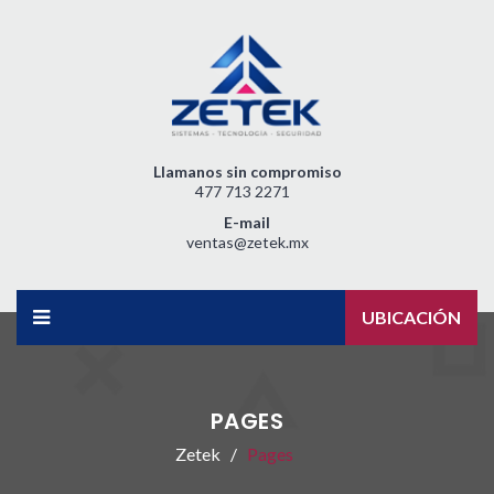
Llamanos sin compromiso
477 713 2271
E-mail
ventas@zetek.mx
UBICACIÓN
PAGES
Zetek
Pages